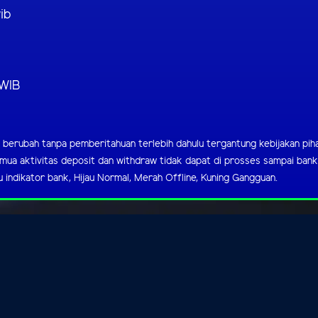
ib
 WIB
berubah tanpa pemberitahuan terlebih dahulu tergantung kebijakan pi
emua aktivitas deposit dan withdraw tidak dapat di prosses sampai ban
 indikator bank, Hijau Normal, Merah Offline, Kuning Gangguan.