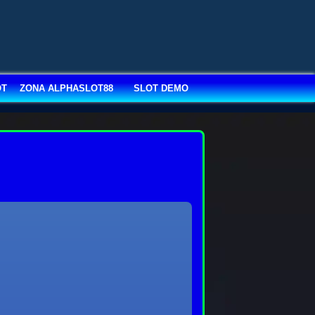
OT
ZONA ALPHASLOT88
SLOT DEMO