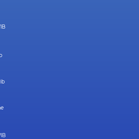
WIB
b
ib
ne
WIB