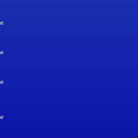
ne
ne
ne
ne