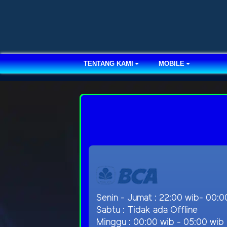
TENTANG KAMI
MOBILE
Senin - Jumat : 22:00 wib- 00:0
Sabtu : Tidak ada Offline
Minggu : 00:00 wib - 05:00 wib