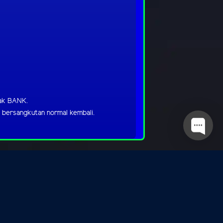
hak BANK.
k bersangkutan normal kembali.