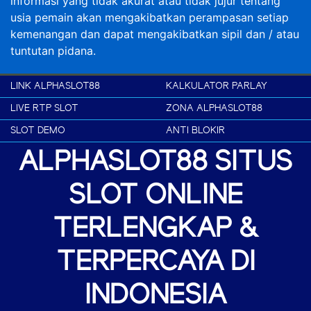
informasi yang tidak akurat atau tidak jujur tentang
usia pemain akan mengakibatkan perampasan setiap
kemenangan dan dapat mengakibatkan sipil dan / atau
tuntutan pidana.
LINK ALPHASLOT88
KALKULATOR PARLAY
LIVE RTP SLOT
ZONA ALPHASLOT88
SLOT DEMO
ANTI BLOKIR
ALPHASLOT88 SITUS
SLOT ONLINE
TERLENGKAP &
TERPERCAYA DI
INDONESIA