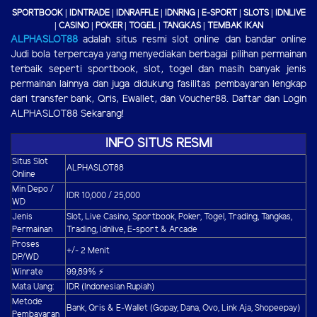
SPORTBOOK | IDNTRADE | IDNRAFFLE | IDNRNG | E-SPORT | SLOTS | IDNLIVE
| CASINO | POKER | TOGEL | TANGKAS | TEMBAK IKAN
ALPHASLOT88
adalah situs resmi slot online dan bandar online
Judi bola terpercaya yang menyediakan berbagai pilihan permainan
terbaik seperti sportbook, slot, togel dan masih banyak jenis
permainan lainnya dan juga didukung fasilitas pembayaran lengkap
dari transfer bank, Qris, Ewallet, dan Voucher88. Daftar dan Login
ALPHASLOT88 Sekarang!
INFO SITUS RESMI
Situs Slot
ALPHASLOT88
Online
Min Depo /
IDR 10,000 / 25,000
WD
Jenis
Slot, Live Casino, Sportbook, Poker, Togel, Trading, Tangkas,
Permainan
Trading, Idnlive, E-sport & Arcade
Proses
+/- 2 Menit
DP/WD
Winrate
99,89% ⚡
Mata Uang:
IDR (Indonesian Rupiah)
Metode
Bank, Qris & E-Wallet (Gopay, Dana, Ovo, Link Aja, Shopeepay)
Pembayaran