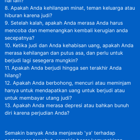
hal lain?
8. Apakah Anda kehilangan minat, teman keluarga atau
hiburan karena judi?
9. Setelah kalah, apakah Anda merasa Anda harus
mencoba dan memenangkan kembali kerugian anda
secepatnya?
10. Ketika judi dan Anda kehabisan uang, apakah Anda
merasa kehilangan dan putus asa, dan perlu untuk
berjudi lagi sesegera mungkin?
11. Apakah Anda berjudi hingga sen terakhir Anda
hilang?
12. Apakah Anda berbohong, mencuri atau meminjam
hanya untuk mendapatkan uang untuk berjudi atau
untuk membayar utang judi?
13. Apakah Anda merasa depresi atau bahkan bunuh
diri karena perjudian Anda?
Semakin banyak Anda menjawab 'ya' terhadap