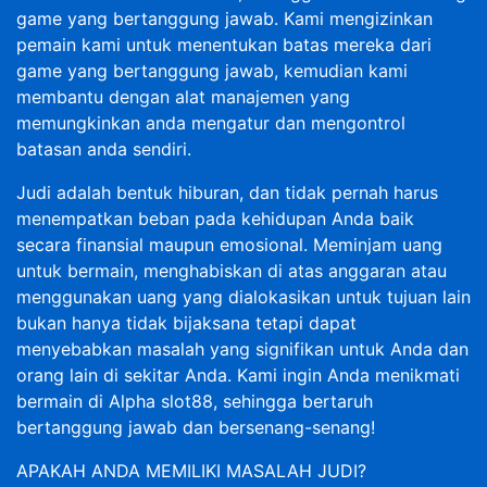
game yang bertanggung jawab. Kami mengizinkan
pemain kami untuk menentukan batas mereka dari
game yang bertanggung jawab, kemudian kami
membantu dengan alat manajemen yang
memungkinkan anda mengatur dan mengontrol
batasan anda sendiri.
Judi adalah bentuk hiburan, dan tidak pernah harus
menempatkan beban pada kehidupan Anda baik
secara finansial maupun emosional. Meminjam uang
untuk bermain, menghabiskan di atas anggaran atau
menggunakan uang yang dialokasikan untuk tujuan lain
bukan hanya tidak bijaksana tetapi dapat
menyebabkan masalah yang signifikan untuk Anda dan
orang lain di sekitar Anda. Kami ingin Anda menikmati
bermain di Alpha slot88, sehingga bertaruh
bertanggung jawab dan bersenang-senang!
APAKAH ANDA MEMILIKI MASALAH JUDI?