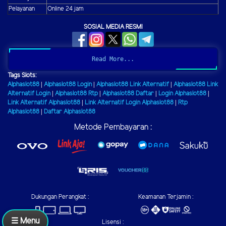
Pelayanan
Online 24 jam
SOSIAL MEDIA RESMI
Read More...
Tags Slots:
Alphaslot88
|
Alphaslot88 Login
|
Alphaslot88 Link Alternatif
|
Alphaslot88 Link
Alternatif Login
|
Alphaslot88 Rtp
|
Alphaslot88 Daftar
|
Login Alphaslot88
|
Link Alternatif Alphaslot88
|
Link Alternatif Login Alphaslot88
|
Rtp
Alphaslot88
|
Daftar Alphaslot88
Metode Pembayaran :
Dukungan Perangkat :
Keamanan Terjamin :
☰ Menu
Lisensi :